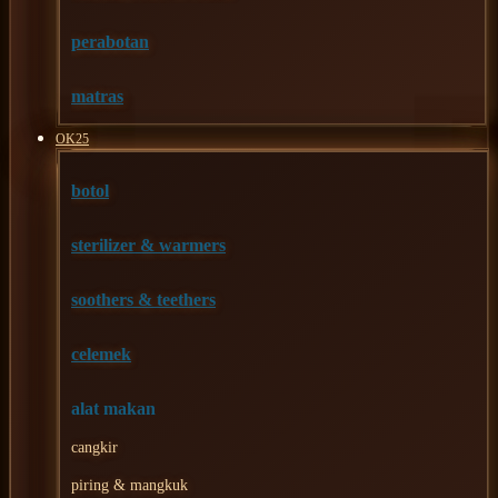
Happy Tummy
perabotan
Hauck
matras
Havaianas
OK25
Hegen
Hot Wheels
botol
Hybrid
sterilizer & warmers
I
soothers & teethers
Inlacta DHA
Interlac
celemek
Ivenet
alat makan
J
cangkir
Jack N Jill
piring & mangkuk