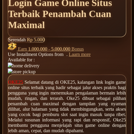
Login Game Online Situs
Terbaik Penambah Cuan
Q
Maximal
QV Baby
R
Serendah
Rp 5.000
Real Shades
Earn
1.000.000
-
5.000.000
Bonus
Use Installment Options from
.
Laarn more
Red Castle
Available for :
home delivery
Ribbon Madness
store pickup
S
OKE25
Selamat datang di OKE25, kalangan link login game
online situs terbaik yang hadir sebagai jalur akses praktis bagi
Sebamed
pengguna yang ingin menemukan pengalaman bermain lebih
mudah, ringan, dan terarah. Oke25 dibuat sebagai pilihan
Silver Cross
penambah cuan maximal dengan tampilan yang nyaman
dilihat, alur halaman yang tidak membingungkan, serta akses
Simply Idea
yang cocok bagi pemburu slot saat ingin masuk tanpa ribet.
Melalui susunan informasi yang rapi dan responsif, Oke25
Skip Hop
membantu pengguna menjelajah situs game online dengan
lebih aman, cepat, dan mudah dipahami.
Spectra