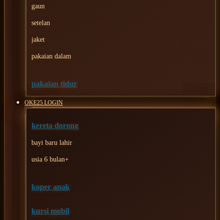
gaun
Dae Organics
setelan
Docare
jaket
Doona
pakaian dalam
Down To Earth
Drew
pakaian tidur
Dr. Brown's
OKE25 LOGIN
E
kereta dorong
ELC
bayi baru lahir
Ergobaby
usia 6 bulan+
Expert Care
Ezyroller
koper anak
F
kursi mobil